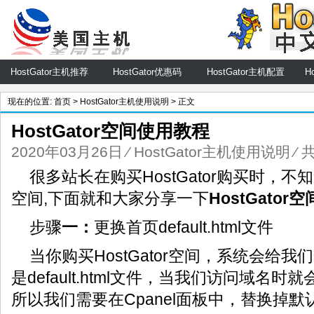
HostGator主机推荐
HostGator优惠码
HostGator主机配置
H
现在的位置:
首页
>
HostGator主机使用说明
> 正文
HostGator空间使用教程
2020年03月26日
⁄
HostGator主机使用说明
⁄ 
很多站长在购买HostGator购买时，不知道
空间,下面就和大家分享一下
HostGato
步骤
一：
更换首页default.html文件
当你购买HostGator空间，系统会给
是default.html文件，当我们访问域名
所以我们需要在Cpanel面板中，替换掉默