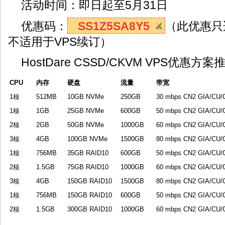
活动时间：即日起至5月31日
优惠码：
SS1Z5SA8Y5
（此优惠只
不适用于VPS续订）
HostDare CSSD/CKVM VPS优惠方
CPU
内存
硬盘
流量
带宽
1核
512MB
10GB NVMe
250GB
30 mbps CN2 GIA/CU
1核
1GB
25GB NVMe
600GB
50 mbps CN2 GIA/CU
2核
2GB
50GB NVMe
1000GB
60 mbps CN2 GIA/CU
3核
4GB
100GB NVMe
1500GB
80 mbps CN2 GIA/CU
1核
756MB
35GB RAID10
600GB
50 mbps CN2 GIA/CU
2核
1.5GB
75GB RAID10
1000GB
60 mbps CN2 GIA/CU
3核
4GB
150GB RAID10
1500GB
80 mbps CN2 GIA/CU
1核
756MB
150GB RAID10
600GB
50 mbps CN2 GIA/CU
2核
1.5GB
300GB RAID10
1000GB
60 mbps CN2 GIA/CU