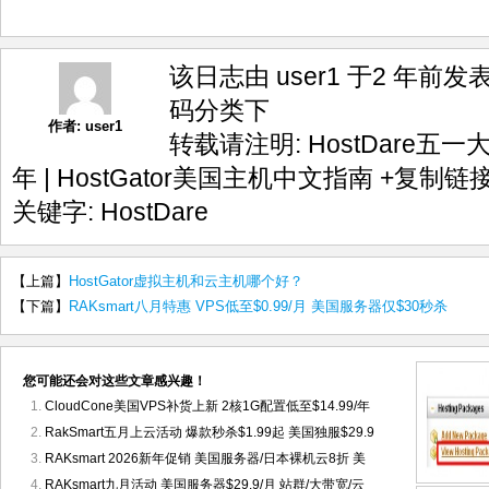
该日志由 user1 于2 年前发
码
分类下
作者:
user1
转载请注明:
HostDare五一大
年 | HostGator美国主机中文指南
+复制链
关键字:
HostDare
【上篇】
HostGator虚拟主机和云主机哪个好？
【下篇】
RAKsmart八月特惠 VPS低至$0.99/月 美国服务器仅$30秒杀
您可能还会对这些文章感兴趣！
CloudCone美国VPS补货上新 2核1G配置低至$14.99/年
RakSmart五月上云活动 爆款秒杀$1.99起 美国独服$29.9
RAKsmart 2026新年促销 美国服务器/日本裸机云8折 美
RAKsmart九月活动 美国服务器$29.9/月 站群/大带宽/云